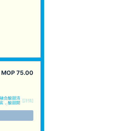
MOP
75.00
融合酸甜清
[詳情]
富，酸甜開
可愛扣針一