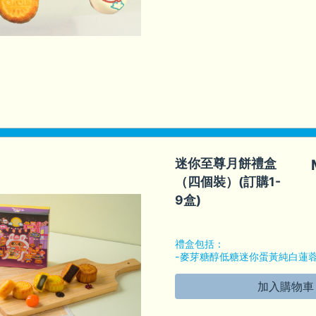
迷你至尊月餅禮盒
（四個裝）(訂購1-
9盒)
禮盒包括：
-麥芽糖醇低糖迷你蛋黃純白蓮蓉
-迷你流心奶皇月 1個
-迷你茉莉烏龍茶麻糬奶皇月(新口
加入購物車
-迷你陳皮豆沙月(素餅) 1個