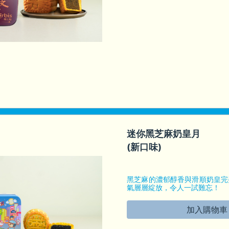
迷你黑芝麻奶皇月
(新口味)
黑芝麻的濃郁醇香與滑順奶皇完
氣層層綻放，令人一試難忘！
鐵盒大小: 7.5 X 7.5 X 4(厘米)
加入購物車