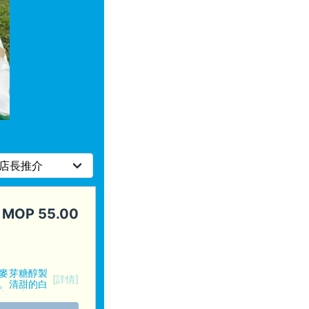
MOP
55.00
麥芽糖醇製
[詳情]
。清甜的白
來健康的傳