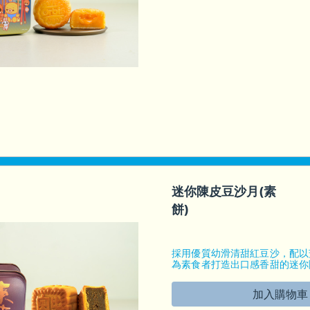
迷你陳皮豆沙月(素
餅)
採用優質幼滑清甜紅豆沙，配以
為素食者打造出口感香甜的迷你
餅。
加入購物車
鐵盒大小: 7.5 X 7.5 X 4(厘米)