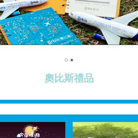
奧比斯禮品