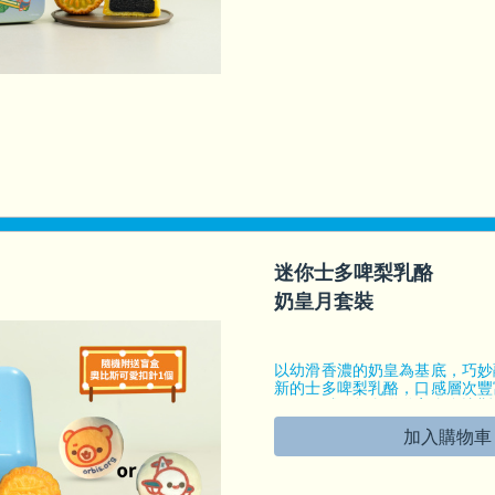
迷你士多啤梨乳酪
奶皇月套裝
以幼滑香濃的奶皇為基底，巧妙
新的士多啤梨乳酪，口感層次豐
胃而不膩。每盒附送盲盒奧比斯
個，為生活加添色彩。
加入購物車
鐵盒大小: 7.8 X 7.8 X 6(厘米)