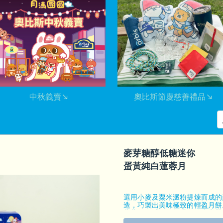
中秋義賣
奧比斯節慶慈善禮品
麥芽糖醇低糖迷你
蛋黃純白蓮蓉月
選用小麥及粟米澱粉提煉而成的
造，巧製出美味極致的輕盈月餅
蓮蓉，口感細緻軟滑，給大家帶
統滋味！